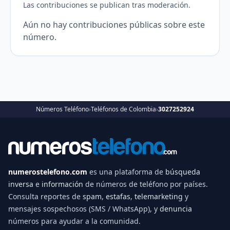
Las contribuciones se publican tras moderación.
Aún no hay contribuciones públicas sobre este
número.
Números Teléfono
›
Teléfonos de Colombia
›
3027252924
numerostelefono.com
es una plataforma de
búsqueda
inversa
e
información
de números de teléfono por países.
Consulta reportes de
spam
,
estafas
,
telemarketing
y
mensajes sospechosos (SMS / WhatsApp), y
denuncia
números para ayudar a la comunidad.