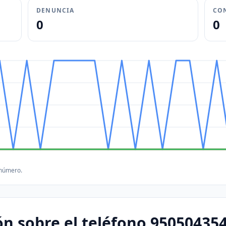
DENUNCIA
CO
0
0
 número.
n sobre el teléfono 95050435