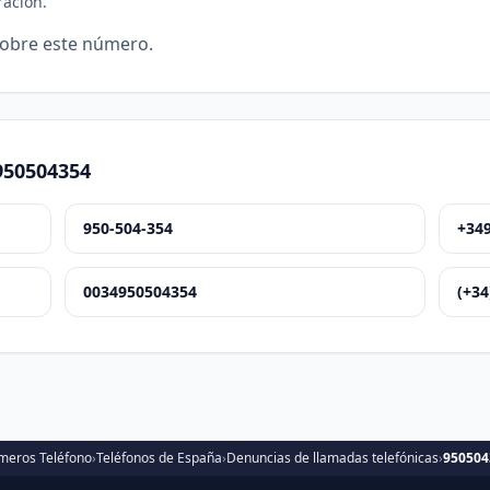
ración.
sobre este número.
950504354
950-504-354
+34
0034950504354
(+34
eros Teléfono
›
Teléfonos de España
›
Denuncias de llamadas telefónicas
›
950504