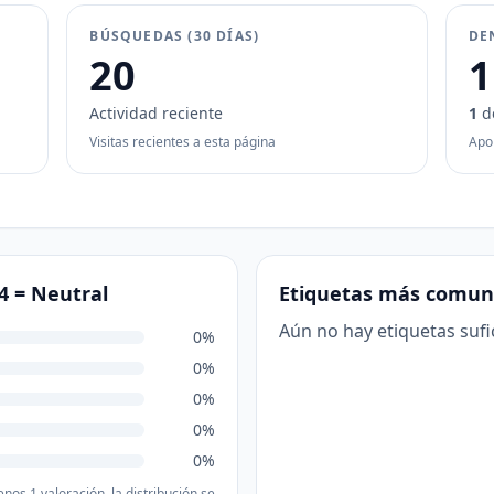
BÚSQUEDAS (30 DÍAS)
DE
20
1
Actividad reciente
1
d
Visitas recientes a esta página
Apo
54 =
Neutral
Etiquetas más comun
Aún no hay etiquetas sufi
0%
0%
0%
0%
0%
nos 1 valoración, la distribución se