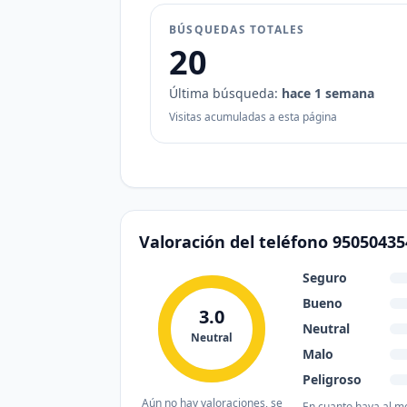
BÚSQUEDAS TOTALES
20
Última búsqueda:
hace 1 semana
Visitas acumuladas a esta página
Valoración del teléfono 9505043
Seguro
Bueno
3.0
Neutral
Neutral
Malo
Peligroso
Aún no hay valoraciones, se
En cuanto haya al me