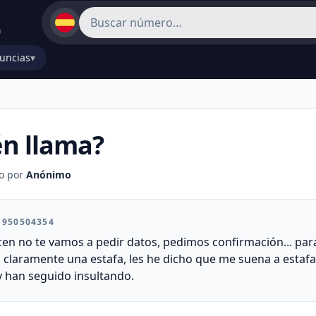
uncias
▾
n llama?
o por
Anónimo
l 950504354
icen no te vamos a pedir datos, pedimos confirmación... pa
laramente una estafa, les he dicho que me suena a estafa y
 han seguido insultando.