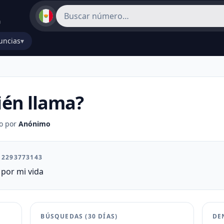
uncias
▾
én llama?
o por
Anónimo
l 2293773143
por mi vida
BÚSQUEDAS (30 DÍAS)
DE