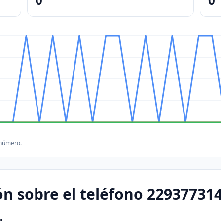
0
0
 número.
n sobre el teléfono 22937731